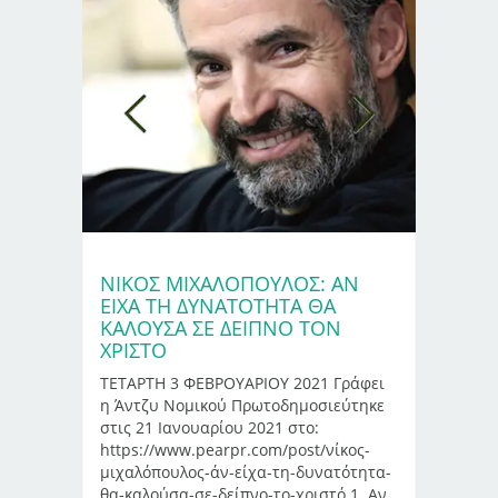
ΝΊΚΟΣ ΜΙΧΑΛΌΠΟΥΛΟΣ: ΑΝ
ΕΊΧΑ ΤΗ ΔΥΝΑΤΌΤΗΤΑ ΘΑ
ΚΑΛΟΎΣΑ ΣΕ ΔΕΊΠΝΟ ΤΟΝ
ΧΡΙΣΤΌ
ΤΕΤΑΡΤΗ 3 ΦΕΒΡΟΥΑΡΙΟΥ 2021 Γράφει
η Άντζυ Νομικού Πρωτοδημοσιεύτηκε
στις 21 Ιανουαρίου 2021 στο:
https://www.pearpr.com/post/νίκος-
μιχαλόπουλος-άν-είχα-τη-δυνατότητα-
θα-καλούσα-σε-δείπνο-το-χριστό 1. Αν