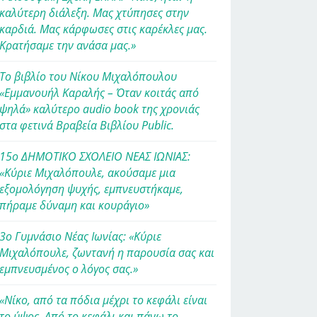
καλύτερη διάλεξη. Μας χτύπησες στην
καρδιά. Μας κάρφωσες στις καρέκλες μας.
Κρατήσαμε την ανάσα μας.»
Το βιβλίο του Νίκου Μιχαλόπουλου
«Εμμανουήλ Καραλής – Όταν κοιτάς από
ψηλά» καλύτερο audio book της χρονιάς
στα φετινά Βραβεία Βιβλίου Public.
15ο ΔΗΜΟΤΙΚΟ ΣΧΟΛΕΙΟ ΝΕΑΣ ΙΩΝΙΑΣ:
«Κύριε Μιχαλόπουλε, ακούσαμε μια
εξομολόγηση ψυχής, εμπνευστήκαμε,
πήραμε δύναμη και κουράγιο»
3ο Γυμνάσιο Νέας Ιωνίας: «Κύριε
Μιχαλόπουλε, ζωντανή η παρουσία σας και
εμπνευσμένος ο λόγος σας.»
«Νίκο, από τα πόδια μέχρι το κεφάλι είναι
το ύψος. Από το κεφάλι και πάνω το