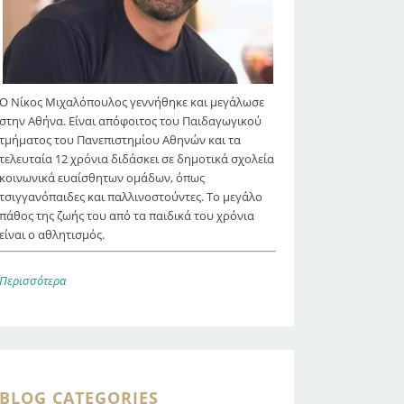
Ο Νίκος Μιχαλόπουλος γεννήθηκε και μεγάλωσε
στην Αθήνα. Είναι απόφοιτος του Παιδαγωγικού
τμήματος του Πανεπιστημίου Αθηνών και τα
τελευταία 12 χρόνια διδάσκει σε δημοτικά σχολεία
κοινωνικά ευαίσθητων ομάδων, όπως
τσιγγανόπαιδες και παλλινοστούντες. Το μεγάλο
πάθος της ζωής του από τα παιδικά του χρόνια
είναι ο αθλητισμός.
Περισσότερα
BLOG CATEGORIES