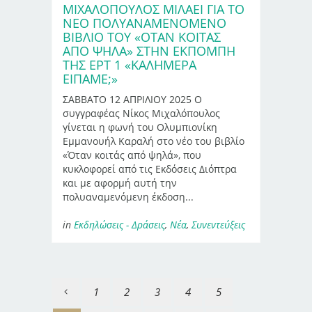
ΜΙΧΑΛΌΠΟΥΛΟΣ ΜΙΛΆΕΙ ΓΙΑ ΤΟ
ΝΈΟ ΠΟΛΥΑΝΑΜΕΝΌΜΕΝΟ
ΒΙΒΛΊΟ ΤΟΥ «ΌΤΑΝ ΚΟΙΤΆΣ
ΑΠΌ ΨΗΛΆ» ΣΤΗΝ ΕΚΠΟΜΠΉ
ΤΗΣ ΕΡΤ 1 «ΚΑΛΗΜΈΡΑ
ΕΊΠΑΜΕ;»
ΣΑΒΒΑΤΟ 12 ΑΠΡΙΛΙΟΥ 2025 Ο
συγγραφέας Νίκος Μιχαλόπουλος
γίνεται η φωνή του Ολυμπιονίκη
Εμμανουήλ Καραλή στο νέο του βιβλίο
«Όταν κοιτάς από ψηλά», που
κυκλοφορεί από τις Εκδόσεις Διόπτρα
και με αφορμή αυτή την
πολυαναμενόμενη έκδοση...
in
Εκδηλώσεις - Δράσεις
,
Νέα
,
Συνεντεύξεις
1
2
3
4
5