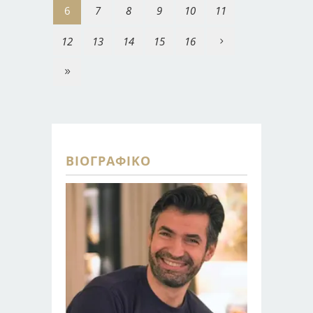
6
7
8
9
10
11
12
13
14
15
16
ΒΙΟΓΡΑΦΙΚΌ