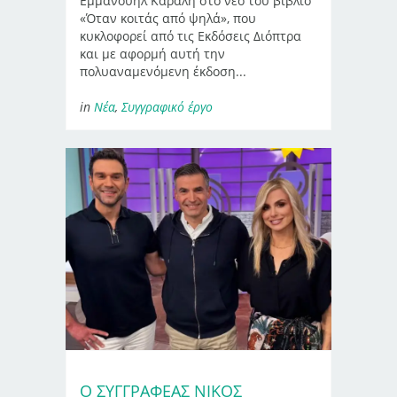
Εμμανουήλ Καραλή στο νέο του βιβλίο
«Όταν κοιτάς από ψηλά», που
κυκλοφορεί από τις Εκδόσεις Διόπτρα
και με αφορμή αυτή την
πολυαναμενόμενη έκδοση...
in
Νέα
,
Συγγραφικό έργο
Ο ΣΥΓΓΡΑΦΈΑΣ ΝΊΚΟΣ