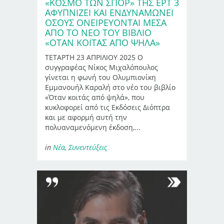
«ΚΌΣΜΟ ΤΩΝ ΣΠΟΡ» ΤΗΣ ΕΡΤ 3
ΑΦΥΠΝΊΖΕΙ ΚΑΙ ΕΝΔΥΝΑΜΏΝΕΙ
ΌΣΟΥΣ ΟΝΕΙΡΕΎΟΝΤΑΙ ΜΈΣΑ
ΑΠΌ ΤΟ ΝΈΟ ΤΟΥ ΒΙΒΛΊΟ
«ΌΤΑΝ ΚΟΙΤΆΣ ΑΠΌ ΨΗΛΆ»
ΤΕΤΑΡΤΗ 23 ΑΠΡΙΛΙΟΥ 2025 Ο
συγγραφέας Νίκος Μιχαλόπουλος
γίνεται η φωνή του Ολυμπιονίκη
Εμμανουήλ Καραλή στο νέο του βιβλίο
«Όταν κοιτάς από ψηλά», που
κυκλοφορεί από τις Εκδόσεις Διόπτρα
και με αφορμή αυτή την
πολυαναμενόμενη έκδοση,...
in
Νέα
,
Συνεντεύξεις