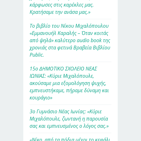
κάρφωσες στις καρέκλες μας.
Κρατήσαμε την ανάσα μας.»
Το βιβλίο του Νίκου Μιχαλόπουλου
«Εμμανουήλ Καραλής – Όταν κοιτάς
από ψηλά» καλύτερο audio book της
χρονιάς στα φετινά Βραβεία Βιβλίου
Public.
15ο ΔΗΜΟΤΙΚΟ ΣΧΟΛΕΙΟ ΝΕΑΣ
ΙΩΝΙΑΣ: «Κύριε Μιχαλόπουλε,
ακούσαμε μια εξομολόγηση ψυχής,
εμπνευστήκαμε, πήραμε δύναμη και
κουράγιο»
3ο Γυμνάσιο Νέας Ιωνίας: «Κύριε
Μιχαλόπουλε, ζωντανή η παρουσία
σας και εμπνευσμένος ο λόγος σας.»
«Νίκο, από τα πόδια μέχρι το κεφάλι