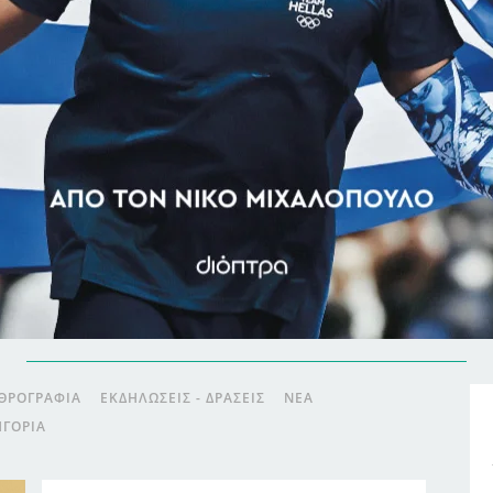
ΘΡΟΓΡΑΦΊΑ
ΕΚΔΗΛΏΣΕΙΣ - ΔΡΆΣΕΙΣ
ΝΈΑ
ΗΓΟΡΊΑ