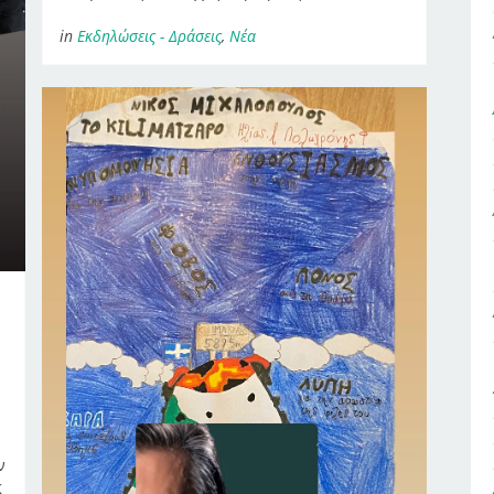
in
Εκδηλώσεις - Δράσεις
,
Νέα
ν
ς