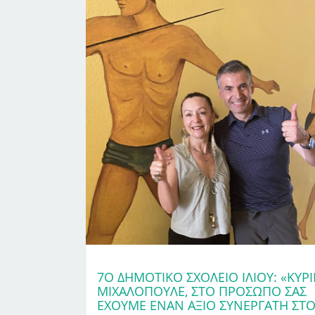
7Ο ΔΗΜΟΤΙΚΌ ΣΧΟΛΕΊΟ ΙΛΊΟΥ: «ΚΎΡΙ
ΜΙΧΑΛΌΠΟΥΛΕ, ΣΤΟ ΠΡΌΣΩΠΌ ΣΑΣ
ΈΧΟΥΜΕ ΈΝΑΝ ΆΞΙΟ ΣΥΝΕΡΓΆΤΗ ΣΤ