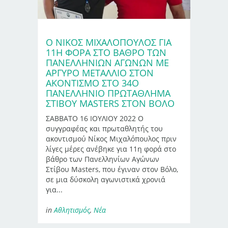
Ο ΝΊΚΟΣ ΜΙΧΑΛΌΠΟΥΛΟΣ ΓΙΑ
11Η ΦΟΡΆ ΣΤΟ ΒΆΘΡΟ ΤΩΝ
ΠΑΝΕΛΛΗΝΊΩΝ ΑΓΏΝΩΝ ΜΕ
ΑΡΓΥΡΌ ΜΕΤΆΛΛΙΟ ΣΤΟΝ
ΑΚΟΝΤΙΣΜΌ ΣΤΟ 34Ο
ΠΑΝΕΛΛΉΝΙΟ ΠΡΩΤΆΘΛΗΜΑ
ΣΤΊΒΟΥ MASTERS ΣΤΟΝ ΒΌΛΟ
ΣΑΒΒΑΤΟ 16 ΙΟΥΛΙΟΥ 2022 Ο
συγγραφέας και πρωταθλητής του
ακοντισμού Νίκος Μιχαλόπουλος πριν
λίγες μέρες ανέβηκε για 11η φορά στο
βάθρο των Πανελληνίων Αγώνων
Στίβου Masters, που έγιναν στον Βόλο,
σε μια δύσκολη αγωνιστικά χρονιά
για...
in
Αθλητισμός
,
Νέα