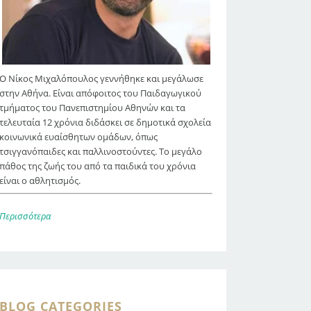
Ο Νίκος Μιχαλόπουλος γεννήθηκε και μεγάλωσε
στην Αθήνα. Είναι απόφοιτος του Παιδαγωγικού
τμήματος του Πανεπιστημίου Αθηνών και τα
τελευταία 12 χρόνια διδάσκει σε δημοτικά σχολεία
κοινωνικά ευαίσθητων ομάδων, όπως
τσιγγανόπαιδες και παλλινοστούντες. Το μεγάλο
πάθος της ζωής του από τα παιδικά του χρόνια
είναι ο αθλητισμός.
Περισσότερα
BLOG CATEGORIES