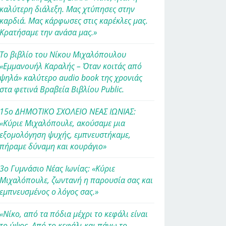
καλύτερη διάλεξη. Μας χτύπησες στην
καρδιά. Μας κάρφωσες στις καρέκλες μας.
Κρατήσαμε την ανάσα μας.»
Το βιβλίο του Νίκου Μιχαλόπουλου
«Εμμανουήλ Καραλής – Όταν κοιτάς από
ψηλά» καλύτερο audio book της χρονιάς
στα φετινά Βραβεία Βιβλίου Public.
15ο ΔΗΜΟΤΙΚΟ ΣΧΟΛΕΙΟ ΝΕΑΣ ΙΩΝΙΑΣ:
«Κύριε Μιχαλόπουλε, ακούσαμε μια
εξομολόγηση ψυχής, εμπνευστήκαμε,
πήραμε δύναμη και κουράγιο»
3ο Γυμνάσιο Νέας Ιωνίας: «Κύριε
Μιχαλόπουλε, ζωντανή η παρουσία σας και
εμπνευσμένος ο λόγος σας.»
«Νίκο, από τα πόδια μέχρι το κεφάλι είναι
το ύψος. Από το κεφάλι και πάνω το