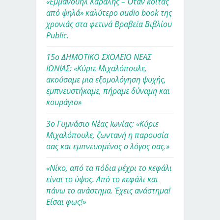
«Εμμανουήλ Καραλής – Όταν κοιτάς
από ψηλά» καλύτερο audio book της
χρονιάς στα φετινά Βραβεία Βιβλίου
Public.
15ο ΔΗΜΟΤΙΚΟ ΣΧΟΛΕΙΟ ΝΕΑΣ
ΙΩΝΙΑΣ: «Κύριε Μιχαλόπουλε,
ακούσαμε μια εξομολόγηση ψυχής,
εμπνευστήκαμε, πήραμε δύναμη και
κουράγιο»
3ο Γυμνάσιο Νέας Ιωνίας: «Κύριε
Μιχαλόπουλε, ζωντανή η παρουσία
σας και εμπνευσμένος ο λόγος σας.»
«Νίκο, από τα πόδια μέχρι το κεφάλι
είναι το ύψος. Από το κεφάλι και
πάνω το ανάστημα. Έχεις ανάστημα!
Είσαι φως!»