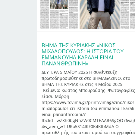
ΒΗΜΑ ΤΗΣ ΚΥΡΙΑΚΗΣ «ΝΊΚΟΣ
ΜΙΧΑΛΌΠΟΥΛΟΣ: Η ΙΣΤΟΡΊΑ ΤΟΥ
ΕΜΜΑΝΟΥΉΛ ΚΑΡΑΛΉ ΕΊΝΑΙ
ΠΑΝΑΝΘΡΏΠΙΝΗ»
ΔΕΥΤΕΡΑ 5 ΜΑΪΟΥ 2025 Η συνέντευξη
πρωτοδημοσιεύτηκε στο ΒΗΜΑGAZINO, στο
ΒΗΜΑ ΤΗΣ ΚΥΡΙΑΚΗΣ στις 4 Μαΐου 2025
-Κείμενο: Κώστας Μπουρούσης -Φωτογραφίες
Σίσσυ Μόρφη
https://www.tovima.gr/print/vimagazino/nikos
mixalopoulos-cri-istoria-tou-emmanouil-karali
einai-pananthropini/?
fbclid=IwZXh0bgNhZW0CMTEAAR6SgQO76vaj
4w_aem_wT-URo5S14IKF0K4KIbMdA Ο
πρωταθλητής του ακοντισμού και συγγραφέα