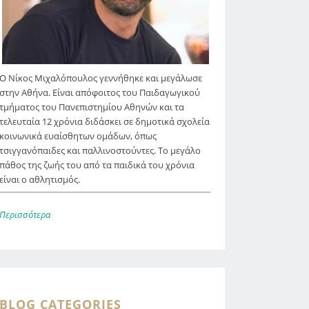
Ο Νίκος Μιχαλόπουλος γεννήθηκε και μεγάλωσε
στην Αθήνα. Είναι απόφοιτος του Παιδαγωγικού
τμήματος του Πανεπιστημίου Αθηνών και τα
τελευταία 12 χρόνια διδάσκει σε δημοτικά σχολεία
κοινωνικά ευαίσθητων ομάδων, όπως
τσιγγανόπαιδες και παλλινοστούντες. Το μεγάλο
πάθος της ζωής του από τα παιδικά του χρόνια
είναι ο αθλητισμός.
Περισσότερα
BLOG CATEGORIES