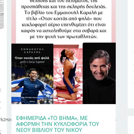
:
-
-
ΕΦΗΜΕΡΊΔΑ «ΤΟ ΒΗΜΑ», ΜΕ
Fk2HzutDPy5qKmjfMKADkpPEMScYo1iGhZWYpbfuXRgbqis-
ΑΦΟΡΜΉ ΤΗΝ ΚΥΚΛΟΦΟΡΊΑ ΤΟΥ
ΝΈΟΥ ΒΙΒΛΊΟΥ ΤΟΥ ΝΊΚΟΥ
ς