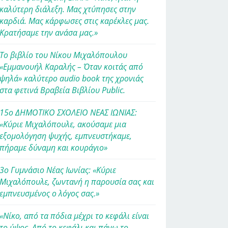
καλύτερη διάλεξη. Μας χτύπησες στην
καρδιά. Μας κάρφωσες στις καρέκλες μας.
Κρατήσαμε την ανάσα μας.»
Το βιβλίο του Νίκου Μιχαλόπουλου
«Εμμανουήλ Καραλής – Όταν κοιτάς από
ψηλά» καλύτερο audio book της χρονιάς
στα φετινά Βραβεία Βιβλίου Public.
15ο ΔΗΜΟΤΙΚΟ ΣΧΟΛΕΙΟ ΝΕΑΣ ΙΩΝΙΑΣ:
«Κύριε Μιχαλόπουλε, ακούσαμε μια
εξομολόγηση ψυχής, εμπνευστήκαμε,
πήραμε δύναμη και κουράγιο»
3ο Γυμνάσιο Νέας Ιωνίας: «Κύριε
Μιχαλόπουλε, ζωντανή η παρουσία σας και
εμπνευσμένος ο λόγος σας.»
«Νίκο, από τα πόδια μέχρι το κεφάλι είναι
το ύψος. Από το κεφάλι και πάνω το