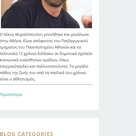
Ο Νίκος Μιχαλόπουλος γεννήθηκε και μεγάλωσε
στην Αθήνα. Είναι απόφοιτος του Παιδαγωγικού
τμήματος του Πανεπιστημίου Αθηνών και τα
τελευταία 12 χρόνια διδάσκει σε δημοτικά σχολεία
κοινωνικά ευαίσθητων ομάδων, όπως
τσιγγανόπαιδες και παλλινοστούντες. Το μεγάλο
πάθος της ζωής του από τα παιδικά του χρόνια
είναι ο αθλητισμός.
Περισσότερα
BLOG CATEGORIES