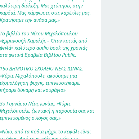
καλύτερη διάλεξη. Μας χτύπησες στην
καρδιά. Μας κάρφωσες στις καρέκλες μας.
Κρατήσαμε την ανάσα μας.»
Το βιβλίο του Νίκου Μιχαλόπουλου
«Εμμανουήλ Καραλής – Όταν κοιτάς από
ψηλά» καλύτερο audio book της χρονιάς
στα φετινά Βραβεία Βιβλίου Public.
15ο ΔΗΜΟΤΙΚΟ ΣΧΟΛΕΙΟ ΝΕΑΣ ΙΩΝΙΑΣ:
«Κύριε Μιχαλόπουλε, ακούσαμε μια
εξομολόγηση ψυχής, εμπνευστήκαμε,
πήραμε δύναμη και κουράγιο»
3ο Γυμνάσιο Νέας Ιωνίας: «Κύριε
Μιχαλόπουλε, ζωντανή η παρουσία σας και
εμπνευσμένος ο λόγος σας.»
«Νίκο, από τα πόδια μέχρι το κεφάλι είναι
το ύψος. Από το κεφάλι και πάνω το