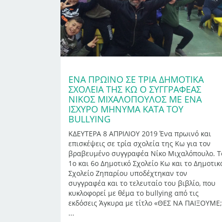
ΈΝΑ ΠΡΩΙΝΌ ΣΕ ΤΡΊΑ ΔΗΜΟΤΙΚΆ
ΣΧΟΛΕΊΑ ΤΗΣ ΚΩ Ο ΣΥΓΓΡΑΦΈΑΣ
ΝΊΚΟΣ ΜΙΧΑΛΌΠΟΥΛΟΣ ΜΕ ΈΝΑ
ΙΣΧΥΡΌ ΜΉΝΥΜΑ ΚΑΤΆ ΤΟΥ
BULLYING
ΚΔΕΥΤΕΡΑ 8 ΑΠΡΙΛΙΟΥ 2019 Ένα πρωινό και
επισκέψεις σε τρία σχολεία της Κω για τον
βραβευμένο συγγραφέα Νίκο Μιχαλόπουλο. Τ
1ο και 6ο Δημοτικό Σχολείο Κω και το Δημοτικ
Σχολείο Ζηπαρίου υποδέχτηκαν τον
συγγραφέα και το τελευταίο του βιβλίο, που
κυκλοφορεί με θέμα το bullying από τις
εκδόσεις Άγκυρα με τίτλο «ΘΕΣ ΝΑ ΠΑΙΞΟΥΜΕ;
...