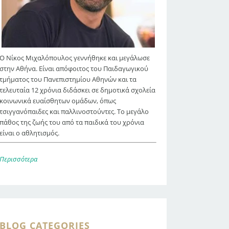
Ο Νίκος Μιχαλόπουλος γεννήθηκε και μεγάλωσε
στην Αθήνα. Είναι απόφοιτος του Παιδαγωγικού
τμήματος του Πανεπιστημίου Αθηνών και τα
τελευταία 12 χρόνια διδάσκει σε δημοτικά σχολεία
κοινωνικά ευαίσθητων ομάδων, όπως
τσιγγανόπαιδες και παλλινοστούντες. Το μεγάλο
πάθος της ζωής του από τα παιδικά του χρόνια
είναι ο αθλητισμός.
Περισσότερα
BLOG CATEGORIES