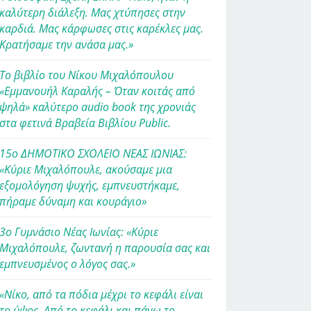
καλύτερη διάλεξη. Μας χτύπησες στην
καρδιά. Μας κάρφωσες στις καρέκλες μας.
Κρατήσαμε την ανάσα μας.»
Το βιβλίο του Νίκου Μιχαλόπουλου
«Εμμανουήλ Καραλής – Όταν κοιτάς από
ψηλά» καλύτερο audio book της χρονιάς
στα φετινά Βραβεία Βιβλίου Public.
15ο ΔΗΜΟΤΙΚΟ ΣΧΟΛΕΙΟ ΝΕΑΣ ΙΩΝΙΑΣ:
«Κύριε Μιχαλόπουλε, ακούσαμε μια
εξομολόγηση ψυχής, εμπνευστήκαμε,
πήραμε δύναμη και κουράγιο»
3ο Γυμνάσιο Νέας Ιωνίας: «Κύριε
Μιχαλόπουλε, ζωντανή η παρουσία σας και
εμπνευσμένος ο λόγος σας.»
«Νίκο, από τα πόδια μέχρι το κεφάλι είναι
το ύψος. Από το κεφάλι και πάνω το