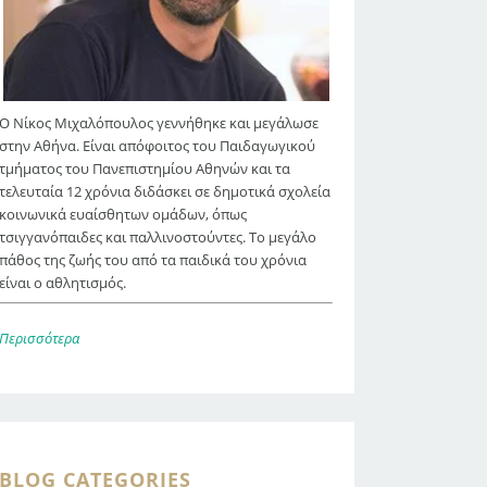
Ο Νίκος Μιχαλόπουλος γεννήθηκε και μεγάλωσε
στην Αθήνα. Είναι απόφοιτος του Παιδαγωγικού
τμήματος του Πανεπιστημίου Αθηνών και τα
τελευταία 12 χρόνια διδάσκει σε δημοτικά σχολεία
κοινωνικά ευαίσθητων ομάδων, όπως
τσιγγανόπαιδες και παλλινοστούντες. Το μεγάλο
πάθος της ζωής του από τα παιδικά του χρόνια
είναι ο αθλητισμός.
Περισσότερα
BLOG CATEGORIES