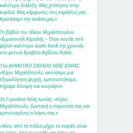
καλύτερη διάλεξη. Μας χτύπησες στην
καρδιά. Μας κάρφωσες στις καρέκλες μας.
Κρατήσαμε την ανάσα μας.»
Το βιβλίο του Νίκου Μιχαλόπουλου
«Εμμανουήλ Καραλής – Όταν κοιτάς από
ψηλά» καλύτερο audio book της χρονιάς
στα φετινά Βραβεία Βιβλίου Public.
15ο ΔΗΜΟΤΙΚΟ ΣΧΟΛΕΙΟ ΝΕΑΣ ΙΩΝΙΑΣ:
«Κύριε Μιχαλόπουλε, ακούσαμε μια
εξομολόγηση ψυχής, εμπνευστήκαμε,
πήραμε δύναμη και κουράγιο»
3ο Γυμνάσιο Νέας Ιωνίας: «Κύριε
Μιχαλόπουλε, ζωντανή η παρουσία σας και
εμπνευσμένος ο λόγος σας.»
«Νίκο, από τα πόδια μέχρι το κεφάλι είναι
το ύψος. Από το κεφάλι και πάνω το