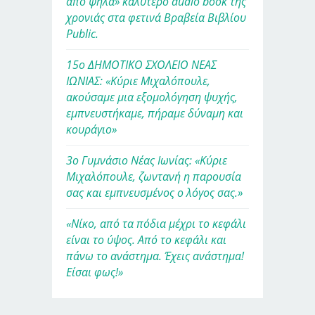
από ψηλά» καλύτερο audio book της
χρονιάς στα φετινά Βραβεία Βιβλίου
Public.
15ο ΔΗΜΟΤΙΚΟ ΣΧΟΛΕΙΟ ΝΕΑΣ
ΙΩΝΙΑΣ: «Κύριε Μιχαλόπουλε,
ακούσαμε μια εξομολόγηση ψυχής,
εμπνευστήκαμε, πήραμε δύναμη και
κουράγιο»
3ο Γυμνάσιο Νέας Ιωνίας: «Κύριε
Μιχαλόπουλε, ζωντανή η παρουσία
σας και εμπνευσμένος ο λόγος σας.»
«Νίκο, από τα πόδια μέχρι το κεφάλι
είναι το ύψος. Από το κεφάλι και
πάνω το ανάστημα. Έχεις ανάστημα!
Είσαι φως!»