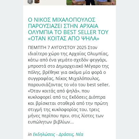
Ο ΝΊΚΟΣ ΜΙΧΑΛΌΠΟΥΛΟΣ
ΠΑΡΟΥΣΙΆΖΕΙ ΣΤΗΝ ΑΡΧΑΊΑ
ΟΛΥΜΠΊΑ ΤΟ BEST SELLER ΤΟΥ
«ΌΤΑΝ ΚΟΙΤΆΣ ΑΠΌ ΨΗΛΆ»
ΠΕΜΠΤΗ 7 ΑΥΓΟΥΣΤΟΥ 2025 Στον
ιδιαίτερο χώρο της Αρχαίας Ολυμπίας,
κάτω από ένα γεμάτο σχεδόν φεγγάρι,
μπροστά στο Δημαρχειακό Μέγαρο της
πόλης, βρέθηκε για ακόμα μία φορά ο
συγγραφέας, Νίκος Μιχαλόπουλος,
παρουσιάζοντας το νέο του best seller,
«Όταν κοιτάς από ψηλά», που
κυκλοφορεί από τις Εκδόσεις Διόπτρα
και βρίσκεται σταθερά από την πρώτη
στιγμή της κυκλοφορίας του, τρεις
μήνες περίπου πριν, στις λίστες των
ευπώλητων βιβλίων...
in
Εκδηλώσεις - Δράσεις
,
Νέα