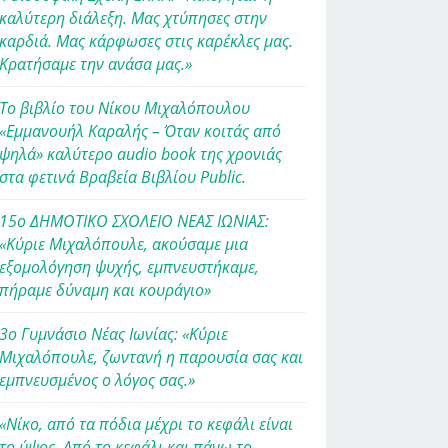
καλύτερη διάλεξη. Μας χτύπησες στην
καρδιά. Μας κάρφωσες στις καρέκλες μας.
Κρατήσαμε την ανάσα μας.»
Το βιβλίο του Νίκου Μιχαλόπουλου
«Εμμανουήλ Καραλής – Όταν κοιτάς από
ψηλά» καλύτερο audio book της χρονιάς
στα φετινά Βραβεία Βιβλίου Public.
15ο ΔΗΜΟΤΙΚΟ ΣΧΟΛΕΙΟ ΝΕΑΣ ΙΩΝΙΑΣ:
«Κύριε Μιχαλόπουλε, ακούσαμε μια
εξομολόγηση ψυχής, εμπνευστήκαμε,
πήραμε δύναμη και κουράγιο»
3ο Γυμνάσιο Νέας Ιωνίας: «Κύριε
Μιχαλόπουλε, ζωντανή η παρουσία σας και
εμπνευσμένος ο λόγος σας.»
«Νίκο, από τα πόδια μέχρι το κεφάλι είναι
το ύψος. Από το κεφάλι και πάνω το