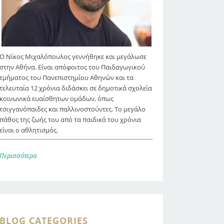
Ο Νίκος Μιχαλόπουλος γεννήθηκε και μεγάλωσε
στην Αθήνα. Είναι απόφοιτος του Παιδαγωγικού
τμήματος του Πανεπιστημίου Αθηνών και τα
τελευταία 12 χρόνια διδάσκει σε δημοτικά σχολεία
κοινωνικά ευαίσθητων ομάδων, όπως
τσιγγανόπαιδες και παλλινοστούντες. Το μεγάλο
πάθος της ζωής του από τα παιδικά του χρόνια
είναι ο αθλητισμός.
Περισσότερα
BLOG CATEGORIES