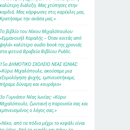
καλύτερη διάλεξη. Μας χτύπησες στην
καρδιά. Μας κάρφωσες στις καρέκλες μας.
Κρατήσαμε την ανάσα μας.»
Το βιβλίο του Νίκου Μιχαλόπουλου
«Εμμανουήλ Καραλής – Όταν κοιτάς από
ψηλά» καλύτερο audio book της χρονιάς
στα φετινά Βραβεία Βιβλίου Public.
15ο ΔΗΜΟΤΙΚΟ ΣΧΟΛΕΙΟ ΝΕΑΣ ΙΩΝΙΑΣ:
«Κύριε Μιχαλόπουλε, ακούσαμε μια
εξομολόγηση ψυχής, εμπνευστήκαμε,
πήραμε δύναμη και κουράγιο»
3ο Γυμνάσιο Νέας Ιωνίας: «Κύριε
Μιχαλόπουλε, ζωντανή η παρουσία σας και
εμπνευσμένος ο λόγος σας.»
«Νίκο, από τα πόδια μέχρι το κεφάλι είναι
το ύψος. Από το κεφάλι και πάνω το