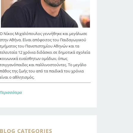
Ο Νίκος Μιχαλόπουλος γεννήθηκε και μεγάλωσε
στην Αθήνα. Είναι απόφοιτος του Παιδαγωγικού
τμήματος του Πανεπιστημίου Αθηνών και τα
τελευταία 12 χρόνια διδάσκει σε δημοτικά σχολεία
κοινωνικά ευαίσθητων ομάδων, όπως
τσιγγανόπαιδες και παλλινοστούντες. Το μεγάλο
πάθος της ζωής του από τα παιδικά του χρόνια
είναι ο αθλητισμός.
Περισσότερα
BLOG CATEGORIES