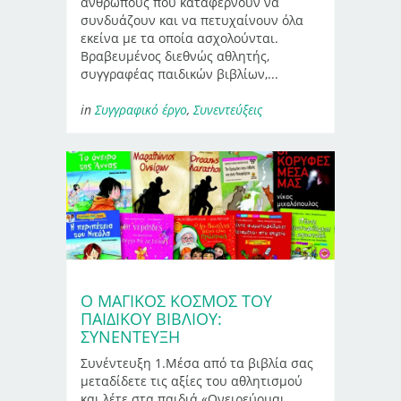
ανθρώπους που καταφέρνουν να
συνδυάζουν και να πετυχαίνουν όλα
εκείνα με τα οποία ασχολούνται.
Βραβευμένος διεθνώς αθλητής,
συγγραφέας παιδικών βιβλίων,...
in
Συγγραφικό έργο
,
Συνεντεύξεις
Ο ΜΑΓΙΚΌΣ ΚΌΣΜΟΣ ΤΟΥ
ΠΑΙΔΙΚΟΎ ΒΙΒΛΊΟΥ:
ΣΥΝΈΝΤΕΥΞΗ
Συνέντευξη 1.Mέσα από τα βιβλία σας
μεταδίδετε τις αξίες του αθλητισμού
και λέτε στα παιδιά «Ονειρεύομαι,