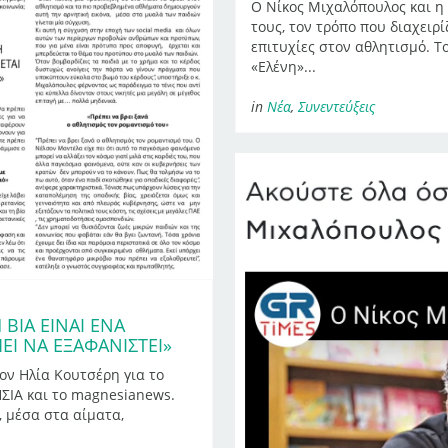
Ο Νίκος Μιχαλόπουλος και η 
τους, τον τρόπο που διαχειρί
επιτυχίες στον αθλητισμό. Τ
«Ελένη»...
in
Νέα
,
Συνεντεύξεις
ΒΊΑ ΕΊΝΑΙ ΈΝΑ
Ι ΝΑ ΕΞΑΦΑΝΙΣΤΕΊ»
ν Ηλία Κουτσέρη για το
ΣΙΑ και το magnesianews.
, μέσα στα αίματα,