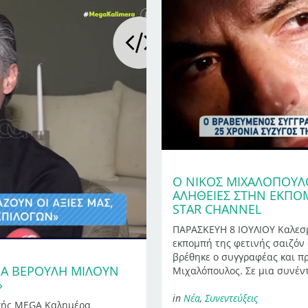
Ο ΝΊΚΟΣ ΜΙΧΑΛΌΠΟΥΛ
ΑΛΉΘΕΙΕΣ ΣΤΗΝ ΕΚΠΟ
STAR CHANNEL
ΠΑΡΑΣΚΕΥΗ 8 ΙΟΥΛΙΟΥ Καλεσμ
εκπομπή της φετινής σαιζόν 
βρέθηκε ο συγγραφέας και π
ΝΑ ΒΕΡΟΎΛΗ ΜΙΛΟΎΝ
Μιχαλόπουλος. Σε μια συνέν
»
in
Νέα
,
Συνεντεύξεις
μπής MEGA Καλημέρα