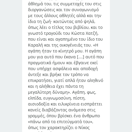
άθλημά του, τις συμμετοχές του στις
διοργανώσεις και τον συναγωνισμό
με τους άλλους αθλητές αλλά και την
ίδια τη ζωή· κοιτώντας από ψηλά,
όπως λέει ο τίτλος του βιβλίου, και το
γνωστό τραγούδι του Κώστα Χατζή,
που είναι και αγαπημένο του ίδιο του
Καραλή και της οικογένειάς του. «Η
αγάπη ήταν το κίνητρό μου. Η αγάπη
μου για αυτό που έκανα [….] αυτό που
πραγματικά ήμουν και έβγαινε εκεί
που υπήρχε ασφάλεια και αποδοχή
άντεξε και βρήκε τον τρόπο να
επικρατήσει, γιατί απλά ήταν αληθινό
και η αλήθεια έχει πάντα τη
μεγαλύτερη δύναμη». Αγάπη, φως,
ελπίδα, ευγνωμοσύνη, πίστη,
αισιοδοξία και ειλικρίνεια εισπράττει
κανείς διαβάζοντας ανάμεσα στις
γραμμές, όπου βρίσκει ένα άνθρωπο
«πάνω από τα επιτεύγματά του»,
όπως τον χαρακτηρίζει ο Νίκος