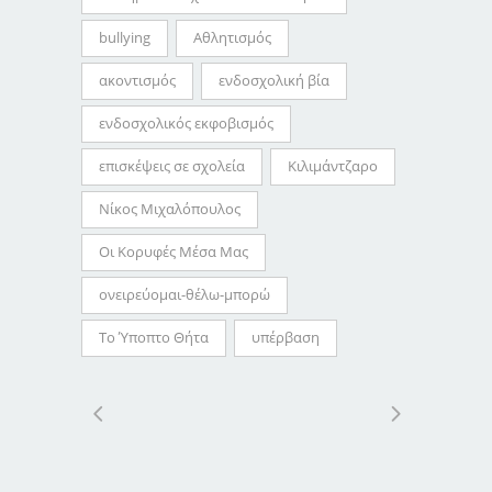
bullying
Αθλητισμός
ακοντισμός
ενδοσχολική βία
ενδοσχολικός εκφοβισμός
επισκέψεις σε σχολεία
Κιλιμάντζαρο
Νίκος Μιχαλόπουλος
Οι Κορυφές Μέσα Μας
ονειρεύομαι-θέλω-μπορώ
Το Ύποπτο Θήτα
υπέρβαση