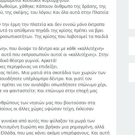
ραμμωμένοι κοιλιακοί κυριάρχησαν.
βωθούμε, χάθηκε; Κάποιον άνθρωπο της δράσης, της
ύ, της σκέψης, του λόγου; Και όλα αυτά στην Πλατεία
ήν την έρμη την πλατεία και δεν εννοώ μόνο έκτροπα
αυτό το απύθμενο πηγάδι της κρίσης πρέπει να βρει
προσωπικοτήτων. Της κρίσης που λοβοτομεί τα παιδιά
νη», που άναψε το δέντρο και με κάθε «καλλιτέχνη»
με αυτό που εκπροσωπούν αυτοί οι «καλλιτέχνες». Στην
δικό θέατρο γυμνοί. Αρκετά!
ες περηφάνιας να επιδείξει.
ας πείσει. Μια ματιά στα σκοτάδια των χωριών των
οιοδήποτε υπέρλαμπρο δέντρο. Και γιατί τον
 πρέπει να τον αναλάβει οπωσδήποτε επώνυμο χέρι,
τε να φανταστείτε; Και επώνυμο στην εποχή μας
ανθρώπους των νησιών μας που βουτούσαν στα
οίους οι άλλες χώρες υψώσαν τείχη, έκλεισαν
α γυναίκα από αυτές που φύλαξαν τα μωρά των
ολιτισμένη Ευρώπη και βρήκαν μια ρημαγμένη, αλλά
η Ελλάδα, που μας κάνει ακόμα υπερήφανους. Και αυτή