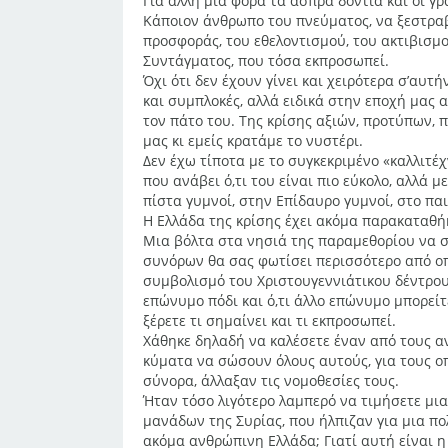
Για άλλη μια φορά τα άσπρα δόντια και οι γ
Κάποιον άνθρωπο του πνεύματος, να ξεστρα
προσφοράς, του εθελοντισμού, του ακτιβισμο
Συντάγματος, που τόσα εκπροσωπεί.
Όχι ότι δεν έχουν γίνει και χειρότερα σ’αυτ
και συμπλοκές, αλλά ειδικά στην εποχή μας 
τον πάτο του. Της κρίσης αξιών, προτύπων, 
μας κι εμείς κρατάμε το νυστέρι.
Δεν έχω τίποτα με το συγκεκριμένο «καλλιτέχ
που ανάβει ό,τι του είναι πιο εύκολο, αλλά 
πίστα γυμνοί, στην Επίδαυρο γυμνοί, στο παι
Η Ελλάδα της κρίσης έχει ακόμα παρακαταθήκ
Μια βόλτα στα νησιά της παραμεθορίου να σ
συνόρων θα σας φωτίσει περισσότερο από οπ
συμβολισμό του Χριστουγεννιάτικου δέντρου
επώνυμο πόδι και ό,τι άλλο επώνυμο μπορεί
ξέρετε τι σημαίνει και τι εκπροσωπεί.
Χάθηκε δηλαδή να καλέσετε έναν από τους 
κύματα να σώσουν όλους αυτούς, για τους οπ
σύνορα, άλλαξαν τις νομοθεσίες τους.
Ήταν τόσο λιγότερο λαμπερό να τιμήσετε μι
μανάδων της Συρίας, που ήλπιζαν για μια π
ακόμα ανθρώπινη Ελλάδα; Γιατί αυτή είναι 