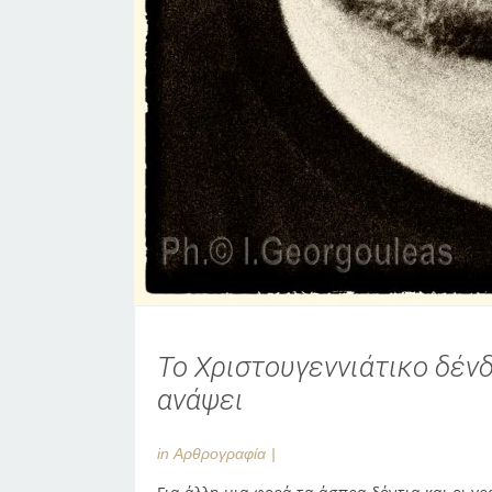
Το Χριστουγεννιάτικο δέν
ανάψει
in
Αρθρογραφία