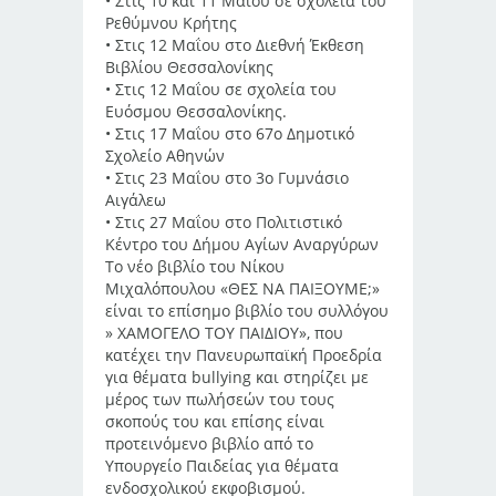
• Στις 10 και 11 Μαΐου σε σχολεία του
Ρεθύμνου Κρήτης
• Στις 12 Μαΐου στο Διεθνή Έκθεση
Βιβλίου Θεσσαλονίκης
• Στις 12 Μαΐου σε σχολεία του
Ευόσμου Θεσσαλονίκης.
• Στις 17 Μαΐου στο 67ο Δημοτικό
Σχολείο Αθηνών
• Στις 23 Μαΐου στο 3ο Γυμνάσιο
Αιγάλεω
• Στις 27 Μαΐου στο Πολιτιστικό
Κέντρο του Δήμου Αγίων Αναργύρων
Το νέο βιβλίο του Νίκου
Μιχαλόπουλου «ΘΕΣ ΝΑ ΠΑΙΞΟΥΜΕ;»
είναι το επίσημο βιβλίο του συλλόγου
» ΧΑΜΟΓΕΛΟ ΤΟΥ ΠΑΙΔΙΟΥ», που
κατέχει την Πανευρωπαϊκή Προεδρία
για θέματα bullying και στηρίζει με
μέρος των πωλήσεών του τους
σκοπούς του και επίσης είναι
προτεινόμενο βιβλίο από το
Υπουργείο Παιδείας για θέματα
ενδοσχολικού εκφοβισμού.