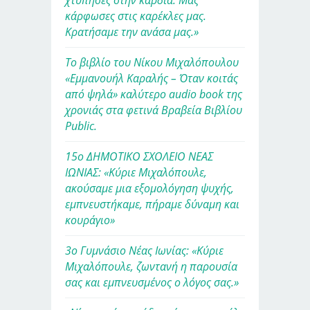
χτύπησες στην καρδιά. Μας
κάρφωσες στις καρέκλες μας.
Κρατήσαμε την ανάσα μας.»
Το βιβλίο του Νίκου Μιχαλόπουλου
«Εμμανουήλ Καραλής – Όταν κοιτάς
από ψηλά» καλύτερο audio book της
χρονιάς στα φετινά Βραβεία Βιβλίου
Public.
15ο ΔΗΜΟΤΙΚΟ ΣΧΟΛΕΙΟ ΝΕΑΣ
ΙΩΝΙΑΣ: «Κύριε Μιχαλόπουλε,
ακούσαμε μια εξομολόγηση ψυχής,
εμπνευστήκαμε, πήραμε δύναμη και
κουράγιο»
3ο Γυμνάσιο Νέας Ιωνίας: «Κύριε
Μιχαλόπουλε, ζωντανή η παρουσία
σας και εμπνευσμένος ο λόγος σας.»