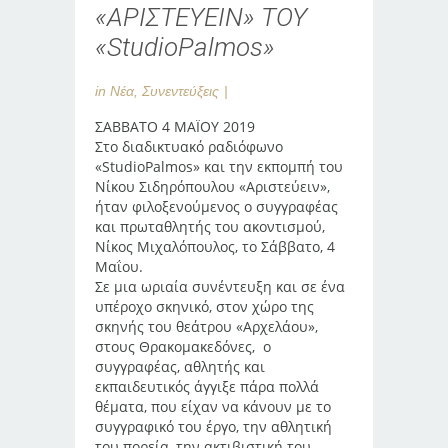
«ΑΡΙΣΤΕΥΕΙΝ» ΤΟΥ
«StudioPalmos»
in
Νέα
,
Συνεντεύξεις
ΣΑΒΒΑΤΟ 4 ΜΑΪΟΥ 2019
Στο διαδικτυακό ραδιόφωνο
«StudioPalmos» και την εκπομπή του
Νίκου Σιδηρόπουλου «Αριστεύειν»,
ήταν φιλοξενούμενος ο συγγραφέας
και πρωταθλητής του ακοντισμού,
Νίκος Μιχαλόπουλος, το Σάββατο, 4
Μαΐου.
Σε μια ωριαία συνέντευξη και σε ένα
υπέροχο σκηνικό, στον χώρο της
σκηνής του θεάτρου «Αρχελάου»,
στους Θρακομακεδόνες, ο
συγγραφέας, αθλητής και
εκπαιδευτικός άγγιξε πάρα πολλά
θέματα, που είχαν να κάνουν με το
συγγραφικό του έργο, την αθλητική
του πορεία, την ακτιβιστική του