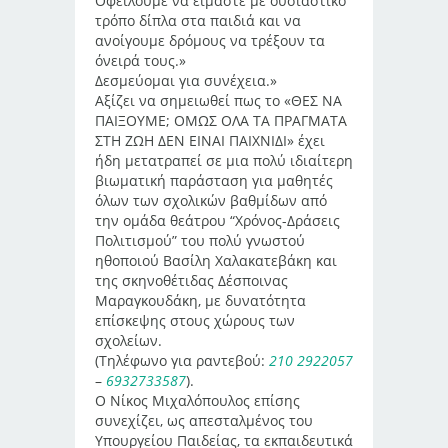
Οφείλουμε να είμαστε με ουσιαστικό
τρόπο δίπλα στα παιδιά και να
ανοίγουμε δρόμους να τρέξουν τα
όνειρά τους.»
Δεσμεύομαι για συνέχεια.»
Αξίζει να σημειωθεί πως το «ΘΕΣ ΝΑ
ΠΑΙΞΟΥΜΕ; ΟΜΩΣ ΟΛΑ ΤΑ ΠΡΑΓΜΑΤΑ
ΣΤΗ ΖΩΗ ΔΕΝ ΕΙΝΑΙ ΠΑΙΧΝΙΔΙ» έχει
ήδη μετατραπεί σε μια πολύ ιδιαίτερη
βιωματική παράσταση για μαθητές
όλων των σχολικών βαθμίδων από
την ομάδα θεάτρου “Χρόνος-Δράσεις
Πολιτισμού” του πολύ γνωστού
ηθοποιού Βασίλη Χαλακατεβάκη και
της σκηνοθέτιδας Δέσποινας
Μαραγκουδάκη, με δυνατότητα
επίσκεψης στους χώρους των
σχολείων.
(Τηλέφωνο για ραντεβού:
210 2922057
–
6932733587
).
Ο Νίκος Μιχαλόπουλος επίσης
συνεχίζει, ως απεσταλμένος του
Υπουργείου Παιδείας, τα εκπαιδευτικά