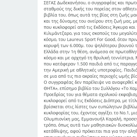
ΣΕΓΑΣ Δωδεκανήσου, ο συγγραφέας και πρωτ
σταθμούς της δικής του πορείας στον αθλητ
βιβλία του, όπως αυτά της βίας στη ζωής μας
και της δύναμης του ονείρου στη ζωή μας, μ
που κυκλοφορεί από τις Εκδόσεις Άγκυρα κα
Κιλιμάντζαρο, για τους σκοπούς του μεγαλύ
κόσμο, του Laureus Sport For Good, όταν πρι
κορυφή των 6.000μ. του ψηλότερου βουνού τ
Ελλάδα στην 1η θέση, ανάμεσα σε πρωταθλητέ
κόσμο και με αρχηγό τη θρυλική τεννίστρια
που κατάφεραν 1.500 παιδιά από τις παραγγ
την Αμερική με αθλητικές υποτροφίες. Παιδι
σε μια από τις πιο ακραίες περιοχές ωμής βί
Ο συγγραφέας δεν παρέλειψε να αναφερθεί κα
ΘΗΤΑ», επίσημο βιβλίο του Συλλόγου «Το Χαμ
Προεδρίας του για θέματα σχολικού εκφοβισμ
κυκλοφορεί από τις Εκδόσεις Διόπτρα, με τί
βρίσκεται στις λίστες των ευπώλητων βιβλί
κυκλοφορίας του, έχοντας αγγίξει το Νο.1, μ
Ολυμπιονίκη μας, Εμμανουήλ Καραλή, προσεγ
τρόπο, όπως αυτά των μαθησιακών δυσκολίων
κατάθλιψης, αφού πρόκειται πια για την αλη