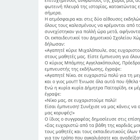
επιτυχημένους ανθρώπους της χώρας μας αυτ
φωτεινή πλευρά της ιστορίας, κατακτώντας ε
σήμερα.
Η ατμόσφαιρα και στις δύο αίθουσες εκδηλώ
όλους τους καλεσμένους να κρέμονται από τ
συνεχίστηκαν για πολλή ώρα μετά, αφήνοντα
Οι εκπαιδευτικοί του Δημοτικού Σχολείου Χ
δήλωσαν:
«Αγαπητέ κύριε Μιχαλόπουλε, σας ευχαριστ
στους μαθητές μας. Είστε έμπνευση για όλους
Ο κύριος Μπάμπης Αγγελακόπουλος, Πρόεδρος
εμπνευστής της εκδήλωσης, έγραψε:
«Αγαπητέ Νίκο, σε ευχαριστώ πολύ για τη με
και ο γιος μου!!! Ένιωσε όλα αυτά που ήθελα
Ενώ η κυρία κυρία Δήμητρα Παϊταρίδη, εκ μ
έγραψε:
«Νίκο μας, σε ευχαριστούμε πολύ!
Είσαι έμπνευση! Συνέχισε να μας κάνεις να 
μας κορυφές!»
Ο ίδιος ο συγγραφέας δημοσίευσε στις επίσημ
«Σας ευχαριστώ από τα βάθη της καρδιάς μο
τους μαθητές και τους εκπαιδευτικούς όλων 
για τον τρόπο που αγκαλιάσατε και αναδείξα