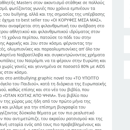
αθλητής Masters στον ακοντισμό στάθηκε σε πολλούς
ισμό, φωτίζοντας γωνιές που χρόνια εμπνέουν τα
, του bullying, αλλά και της σημασίας της υπέρβασης
ε όχημα το best seller του «ΟΙ ΚΟΡΥΦΕΣ ΜΕΣΑ ΜΑΣ»,
ι που αναφέρεται στη φιλανθρωπική του ανάβαση στο
τερου αθλητικού και φιλανθρωπικού ιδρύματος στον
ν 15 χρόνια περίπου, πατούσε το πόδι του στην
ης Αφρικής και 2ου στον κόσμο, φέρνοντας την
ς, ολυμπιονίκες και παραολυμπιονίκες απ’ όλο τον
, Μαρτίνα Ναβρατίλοβα και συγκεντρώνοντας χρήματα
ουπόλεις του Ναϊρόμπι να τα φέρουν στην Ευρώπη και
ά χωρίς γονείς και γεννημένα σε ποσοστό 80% με AIDS
ας στον κόσμο.
ι στο antibullying graphic novel του «ΤΟ ΥΠΟΠΤΟ
όγελο του Παιδιού», κατά τη διάρκεια της Ευρωπαϊκής
ού, καθώς επίσης και στο νέο του βιβλίο, που
τλο «ΌΤΑΝ ΚΟΙΤΑΣ ΑΠΟ ΨΗΛΑ». Ένα βιβλίο που
ων της χώρας μας ήδη από τον πρώτο μήνα της
ια και μιλάμε για την επίσημη βιογραφία του
γίζοντας δύσκολα θέματα με τον πιο ρεαλιστικό
 που αντιμετώπιζε, του ακραίου ρατσισμού και της
θινή ιστορία ενός από τους πιο προβεβλημένους και