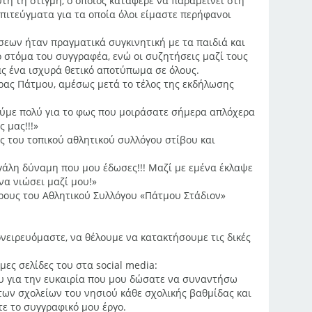
ή τη στιγμή, ο οποίος κατάφερε να παραμείνει στη
πιτεύγματα για τα οποία όλοι είμαστε περήφανοι
σεων ήταν πραγματικά συγκινητική με τα παιδιά και
ο στόμα του συγγραφέα, ενώ οι συζητήσεις μαζί τους
ς ένα ισχυρά θετικό αποτύπωμα σε όλους.
ώρας Πάτμου, αμέσως μετά το τέλος της εκδήλωσης
ούμε πολύ για το φως που μοιράσατε σήμερα απλόχερα
 μας!!!»
 του τοπικού αθλητικού συλλόγου στίβου και
γάλη δύναμη που μου έδωσες!!! Μαζί με εμένα έκλαψε
 να νιώσει μαζί μου!»
έρους του Αθλητικού Συλλόγου «Πάτμου Στάδιον»
ονειρευόμαστε, να θέλουμε να κατακτήσουμε τις δικές
ες σελίδες του στα social media:
υ για την ευκαιρία που μου δώσατε να συναντήσω
των σχολείων του νησιού κάθε σχολικής βαθμίδας και
τε το συγγραφικό μου έργο.