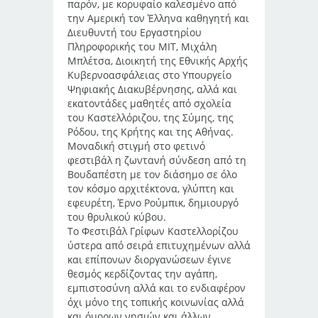
παρόν, με κορυφαίο καλεσμένο από
την Αμερική τον Έλληνα καθηγητή και
Διευθυντή του Εργαστηρίου
Πληροφορικής του ΜΙΤ, Μιχάλη
Μπλέτσα, Διοικητή της Εθνικής Αρχής
Κυβερνοασφάλειας στο Υπουργείο
Ψηφιακής Διακυβέρνησης, αλλά και
εκατοντάδες μαθητές από σχολεία
του Καστελλόριζου, της Σύμης, της
Ρόδου, της Κρήτης και της Αθήνας.
Μοναδική στιγμή στο φετινό
φεστιβάλ η ζωντανή σύνδεση από τη
Βουδαπέστη με τον διάσημο σε όλο
τον κόσμο αρχιτέκτονα, γλύπτη και
εφευρέτη, Έρνο Ρούμπικ, δημιουργό
του θρυλικού κύβου.
Το Φεστιβάλ Γρίφων Καστελλορίζου
ύστερα από σειρά επιτυχημένων αλλά
και επίπονων διοργανώσεων έγινε
θεσμός κερδίζοντας την αγάπη,
εμπιστοσύνη αλλά και το ενδιαφέρον
όχι μόνο της τοπικής κοινωνίας αλλά
και όμορων νησιών και άλλων