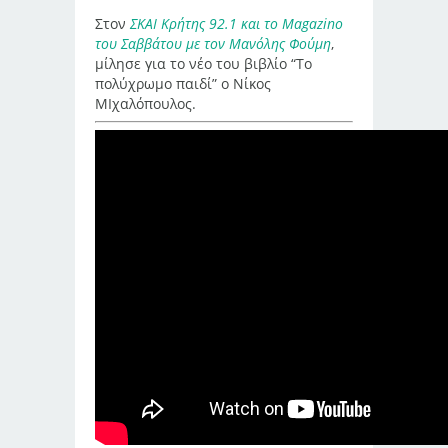
Στον
ΣΚΑΙ Κρήτης 92.1 και το Magazino
του Σαββάτου με τον Μανόλης Φούμη
,
μίλησε για το νέο του βιβλίο “Το
πολύχρωμο παιδί” ο Νίκος
ΜΙχαλόπουλος.