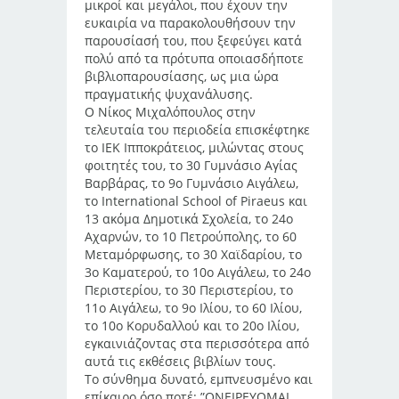
μικροί και μεγάλοι, που έχουν την
ευκαιρία να παρακολουθήσουν την
παρουσίασή του, που ξεφεύγει κατά
πολύ από τα πρότυπα οποιασδήποτε
βιβλιοπαρουσίασης, ως μια ώρα
πραγματικής ψυχανάλυσης.
Ο Νίκος Μιχαλόπουλος στην
τελευταία του περιοδεία επισκέφτηκε
το ΙΕΚ Ιπποκράτειος, μιλώντας στους
φοιτητές του, το 30 Γυμνάσιο Αγίας
Βαρβάρας, το 9ο Γυμνάσιο Αιγάλεω,
το International School of Piraeus και
13 ακόμα Δημοτικά Σχολεία, το 24ο
Αχαρνών, το 10 Πετρούπολης, το 60
Μεταμόρφωσης, το 30 Χαϊδαρίου, το
3ο Καματερού, το 10ο Αιγάλεω, το 24ο
Περιστερίου, το 30 Περιστερίου, το
11ο Αιγάλεω, το 9ο Ιλίου, το 60 Ιλίου,
το 10ο Κορυδαλλού και το 20ο Ιλίου,
εγκαινιάζοντας στα περισσότερα από
αυτά τις εκθέσεις βιβλίων τους.
Το σύνθημα δυνατό, εμπνευσμένο και
επίκαιρο όσο ποτέ: ”ONEIΡΕΥΟΜΑΙ