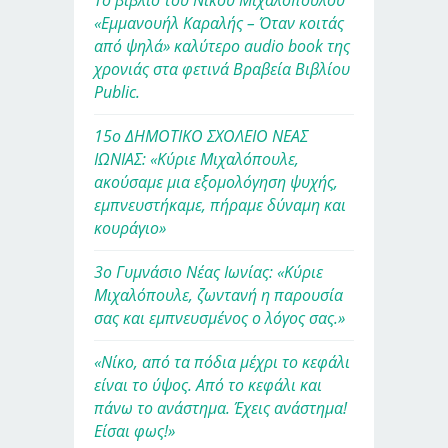
Το βιβλίο του Νίκου Μιχαλόπουλου
«Εμμανουήλ Καραλής – Όταν κοιτάς
από ψηλά» καλύτερο audio book της
χρονιάς στα φετινά Βραβεία Βιβλίου
Public.
15ο ΔΗΜΟΤΙΚΟ ΣΧΟΛΕΙΟ ΝΕΑΣ
ΙΩΝΙΑΣ: «Κύριε Μιχαλόπουλε,
ακούσαμε μια εξομολόγηση ψυχής,
εμπνευστήκαμε, πήραμε δύναμη και
κουράγιο»
3ο Γυμνάσιο Νέας Ιωνίας: «Κύριε
Μιχαλόπουλε, ζωντανή η παρουσία
σας και εμπνευσμένος ο λόγος σας.»
«Νίκο, από τα πόδια μέχρι το κεφάλι
είναι το ύψος. Από το κεφάλι και
πάνω το ανάστημα. Έχεις ανάστημα!
Είσαι φως!»