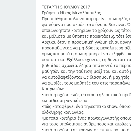
ΤΕΤΑΡΤΗ 5 ΙΟΥΛΙΟΥ 2017
Γράφει ο Νίκος Μιχαλόπουλος
Προσπάθησα πολύ να παραμείνω σιωπηλός πο
φαινόμενο που ακούει στο όνομα Survivor. 
οποιωνδήποτε κριτηρίων το χρίζουν ως τέτοι
και μάλιστα με ύποπτες προεκτάσεις, τότε ίσ
Αρχικά, όταν η προσωπική γνώμη είναι αρνητ
προσπαθώντας να μη δώσεις μεγαλύτερη αξία 
όμως και μετά η σιωπή μπορεί να εκληφθεί 
ουσιαστικά. Εξάλλου, έχοντας τη δυνατότητα
βαθμίδας σχολεία, έζησα από κοντά το πέρα
μαθητών και την ταύτιση μαζί του και αυτό 
να αυτοβαφτίζονται ως διάσημοι ή μαχητές 
να χωρίζει τους μαθητές του στις παραπάνω 
Και ρωτάω:
•ποιά η σχέση ενός τέτοιου τηλεοπτικού προ
εκπαίδευση γενικότερα;
•πώς καταφέρνει ένα τηλεοπτικό show, όποιο 
ολόκληρης κοινωνίας;
•με ποιά κριτήρια ένας πρωταγωνιστής οποι
για τους υπόλοιπους ανθρώπους και κυρίως γ
•ποιά η σχέση της κοινωνίας ευρύτερα, ποιό