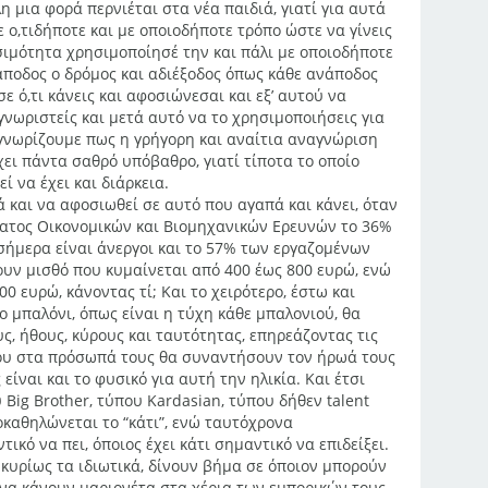
λη μια φορά περνιέται στα νέα παιδιά, γιατί για αυτά
 ο,τιδήποτε και με οποιοδήποτε τρόπο ώστε να γίνεις
ιμότητα χρησιμοποίησέ την και πάλι με οποιοδήποτε
άποδος ο δρόμος και αδιέξοδος όπως κάθε ανάποδος
σε ό,τι κάνεις και αφοσιώνεσαι και εξ’ αυτού να
νωριστείς και μετά αυτό να το χρησιμοποιήσεις για
 γνωρίζουμε πως η γρήγορη και αναίτια αναγνώριση
χει πάντα σαθρό υπόβαθρο, γιατί τίποτα το οποίο
ί να έχει και διάρκεια.
ά και να αφοσιωθεί σε αυτό που αγαπά και κάνει, όταν
ματος Οικονομικών και Βιομηχανικών Ερευνών το 36%
ήμερα είναι άνεργοι και το 57% των εργαζομένων
υν μισθό που κυμαίνεται από 400 έως 800 ευρώ, ενώ
00 ευρώ, κάνοντας τί; Και το χειρότερο, έστω και
 μπαλόνι, όπως είναι η τύχη κάθε μπαλονιού, θα
, ήθους, κύρους και ταυτότητας, επηρεάζοντας τις
που στα πρόσωπά τους θα συναντήσουν τον ήρωά τους
είναι και το φυσικό για αυτή την ηλικία. Και έτσι
ig Brother, τύπου Kardasian, τύπου δήθεν talent
οκαθηλώνεται το “κάτι”, ενώ ταυτόχρονα
τικό να πει, όποιος έχει κάτι σημαντικό να επιδείξει.
 κυρίως τα ιδιωτικά, δίνουν βήμα σε όποιον μπορούν
 να κάνουν μαριονέτα στα χέρια των εμπορικών τους