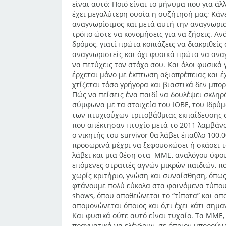
είναι αυτό; Ποιό είναι το μήνυμα που για άλ
έχει μεγαλύτερη ουσία η συζήτησή μας; Κάνε
αναγνωρίσιμος και μετά αυτή την αναγνωρισ
τρόπο ώστε να κονομήσεις για να ζήσεις. Αν
δρόμος, γιατί πρώτα κοπιάζεις να διακριθείς 
αναγνωριστείς και όχι φυσικά πρώτα να αναγ
να πετύχεις τον στόχο σου. Και όλοι φυσικά
έρχεται μόνο με έκπτωση αξιοπρέπειας και έ
χτίζεται τόσο γρήγορα και βιαστικά δεν μπορε
Πώς να πείσεις ένα παιδί να δουλέψει σκληρ
σύμφωνα με τα στοιχεία του ΙΟΒΕ, του Ιδρύ
των πτυχιούχων τριτοβάθμιας εκπαίδευσης σ
που απέκτησαν πτυχίο μετά το 2011 λαμβάνο
ο νικητής του survivor θα λάβει έπαθλο 100.0
προσωρινά μέχρι να ξεφουσκώσει ή σκάσει το
λάβει και μια θέση στα ΜΜΕ, αναλόγου ύφους
επόμενες στρατιές αγνών μικρών παιδιών, 
χωρίς κριτήριο, γνώση και συναίσθηση, όπως 
φτάνουμε πολύ εύκολα στα φαινόμενα τύπου B
shows, όπου αποθεώνεται το “τίποτα” και απ
απομονώνεται όποιος και ό,τι έχει κάτι σημαν
Και φυσικά ούτε αυτό είναι τυχαίο. Τα ΜΜΕ,
πραγματικά να ελέγξουν, σε όποιον μπορούν