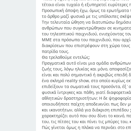
τέτοιο είναι τυχαίο ή εξυπηρετεί ευρύτερες 
Προσωπική άποψη έχω, όμως τα ερωτήματα 
το άρθρο μαζί φυσικά με τις υπόλοιπες σκέψε
Την τελευταία ώθηση να διατυπώσω δημόσια
ανθρώπων που συγκεντρώθηκαν σε κινηματογ
του τηλεοπτικού παιχνιδιού, ενισχύοντας το
ΜΜΕ στα πρόσωπα του παιχνιδιού, που αρχίζ
διακρίσεων που επιστρέφουν στη χώρα τους
πατρίδα τους.
Θα τρελαθούμε εντελώς;
Πραγματικά αυτό είναι μια ομάδα ανθρώπων
ζωής τους, λόγω ηλικίας και μόνο, αποφασίζ
είναι και πολύ σημαντικό ή ακριβώς επειδή 
ένα σκληρό reality show, στο οποίο κυρίως 
επιδείξουν τα σωματικά τους προσόντα, έξ´ο
φυσικά ίντριγκες και πάθη, γιατί διαφορετι
αθλητικών δραστηριοτήτων; Η δε ψηφοφορία
οποιουδήποτε παίχτη αποδεικνύει πως δεν μ
και ικανοτήτων, αλλά για διάκριση επιπέδου
χαρακτηρίζει αυτό που σου δίνει το κοινό, 
του, τις πίτσες του και πίνει τις μπύρες του
Πώς γίνεται όμως η πλάκα να περνάει στο επ