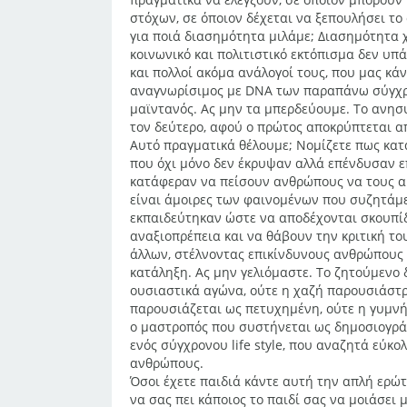
στόχων, σε όποιον δέχεται να ξεπουλήσει το
για ποιά διασημότητα μιλάμε; Διασημότητα χ
κοινωνικό και πολιτιστικό εκτόπισμα δεν υπ
και πολλοί ακόμα ανάλογοί τους, που μας κ
αναγνωρίσιμος με DNA των παραπάνω σύγχρο
μαϊντανός. Ας μην τα μπερδεύουμε. Το ανησ
τον δεύτερο, αφού ο πρώτος αποκρύπτεται α
Αυτό πραγματικά θέλουμε; Νομίζετε πως κατ
που όχι μόνο δεν έκρυψαν αλλά επένδυσαν ε
κατάφεραν να πείσουν ανθρώπους να τους α
είναι άμοιρες των φαινομένων που συζητάμ
εκπαιδεύτηκαν ώστε να αποδέχονται σκουπίδ
αναξιοπρέπεια και να θάβουν την κριτική το
άλλων, στέλνοντας επικίνδυνους ανθρώπους 
κατάληξη. Ας μην γελιόμαστε. Το ζητούμενο 
ουσιαστικά αγώνα, ούτε η χαζή παρουσιάστρι
παρουσιάζεται ως πετυχημένη, ούτε η γυμνή
ο μαστροπός που συστήνεται ως δημοσιογράφο
ενός σύγχρονου life style, που αναζητά εύκ
ανθρώπους.
Όσοι έχετε παιδιά κάντε αυτή την απλή ερώτ
να σας πει κάποιος το παιδί σας να μοιάσε