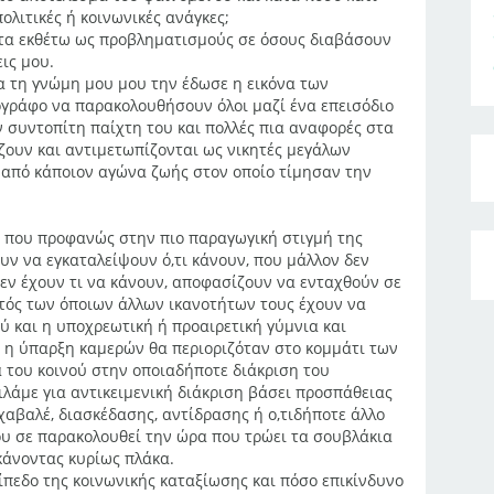
πολιτικές ή κοινωνικές ανάγκες;
τα εκθέτω ως προβληματισμούς σε όσους διαβάσουν
ις μου.
 τη γνώμη μου μου την έδωσε η εικόνα των
ράφο να παρακολουθήσουν όλοι μαζί ένα επεισόδιο
ν συντοπίτη παίχτη του και πολλές πια αναφορές στα
ουν και αντιμετωπίζονται ως νικητές μεγάλων
 από κάποιον αγώνα ζωής στον οποίο τίμησαν την
 που προφανώς στην πιο παραγωγική στιγμή της
ουν να εγκαταλείψουν ό,τι κάνουν, που μάλλον δεν
δεν έχουν τι να κάνουν, αποφασίζουν να ενταχθούν σε
εκτός των όποιων άλλων ικανοτήτων τους έχουν να
ύ και η υποχρεωτική ή προαιρετική γύμνια και
κά η ύπαρξη καμερών θα περιοριζόταν στο κομμάτι των
 του κοινού στην οποιαδήποτε διάκριση του
ιλάμε για αντικειμενική διάκριση βάσει προσπάθειας
 χαβαλέ, διασκέδασης, αντίδρασης ή ο,τιδήποτε άλλο
που σε παρακολουθεί την ώρα που τρώει τα σουβλάκια
, κάνοντας κυρίως πλάκα.
ίπεδο της κοινωνικής καταξίωσης και πόσο επικίνδυνο