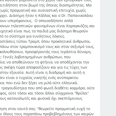
 ο,τιδήποτε στον βωμό της όποιας διασημότητας. Μα
ωρίς πραγματική και ουσιαστική επιτυχία, χωρίς
άρχει. Διάσημη ήταν η Κάλλας και ο Dr. Παπανικολάου
άνουν υπερήφανους. Ο οποιοσδήποτε απλά
νων τηλεοπτικών φαινομένων είναι Καραγκιόζης και
υχητικό είναι πως τα παιδιά μας διάσημο θεωρούν
πό το σύστημα για ευνόητους λόγους.
αστάσεις τύπου Τραμπ, όπου προκλητικοί άνθρωποι,
πάνω στον τραμπουκισμό τους και στον σεξισμό τους,
κολουθήσουν, προσφέροντάς τους τεράστια δύναμη,
ε; Γενιές λοβοτομημένων ανθρώπων, που
ια, να αποθεώνουν τη φτήνια, να αποδέχονται την
υς σκέψη τώρα αποφασίζουν και για τις τύχες των
στην εξουσία. Αυτή είναι η διαδρομή κσι αυτή η
δεν είναι ο τυχαίος νικητής ενός ανύπαρκτου
α, που ενώ δεν ξέρει να μιλά ούτε ελληνικά,
 τραγουδίστρια που από φωνή διαθέτει κορμάρα, ούτε
ς, ούτε τόσοι και τόσοι άλλοι σύγχρονοι “θρύλοι”
ολους καταναλωτές και φυσικά όχι σκεπτόμενους
ηση στον εαυτό σας: “θεωρείτε πραγματική ευχή το
ι με όλους τους παραπάνω προβεβλημένους των καιρών