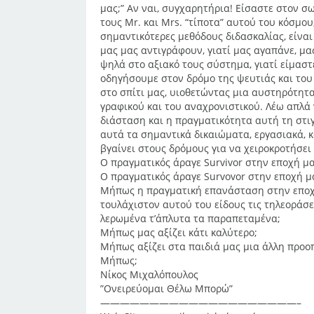
μας;” Αν ναι, συγχαρητήρια! Είσαστε στον σω
τους Mr. και Mrs. “τίποτα” αυτού του κόσμου
σημαντικότερες μεθόδους διδασκαλίας, είναι 
μας μας αντιγράφουν, γιατί μας αγαπάνε, μα
ψηλά στο αξιακό τους σύστημα, γιατί είμαστε
οδηγήσουμε στον δρόμο της ψευτιάς και του
στο σπίτι μας, υιοθετώντας μια αυστηρότητα
γραφικού και του αναχρονιστικού. Λέω απλά
διάσταση και η πραγματικότητα αυτή τη στιγ
αυτά τα σημαντικά δικαιώματα, εργασιακά, κ
βγαίνει στους δρόμους για να χειροκροτήσει 
Ο πραγματικός άραγε Survivor στην εποχή μας
Ο πραγματικός άραγε Survovor στην εποχή μα
Μήπως η πραγματική επανάσταση στην εποχή 
τουλάχιστον αυτού του είδους τις τηλεοράσ
λερωμένα τ’άπλυτα τα παραπεταμένα;
Μήπως μας αξίζει κάτι καλύτερο;
Μήπως αξίζει στα παιδιά μας μια άλλη προοπ
Μήπως;
Νίκος Μιχαλόπουλος
”Ονειρεύομαι Θέλω Μπορώ”
————————————————————–