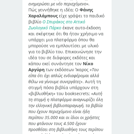
ενημερώσει με νέο περιεχόμενο».
Πώς γεννήθηκε η ιδέα; Ο
Φάνης
Χαραλάμπους
είχε γράψει το παιδικό
βιβλίο
Ο Σπυράκος στο Αττικό
Ζωολογικό Πάρκο
έκανε αυτο-έκδοση
και σκέφτηκε ότι θα ήταν χρήσιμο να
υπάρχει μια πλατφόρμα όπου θα
μπορούσε να εμπλουτίσει με υλικό
για το βιβλίο του. Επικοινώνησε την
ιδέα του σε διάφορες εκδότες και
κάπου εκεί συνάντησε τον
Νίκο
Αργύρη
των εκδόσεων Ίκαρος
«Του
είπα ότι όχι απλώς ενδιαφέρομαι αλλά
θέλω να γίνουμε συνεργάτες»
. Αυτή τη
στιγμή πόσα βιβλία υπάρχουν στη
«βιβλιοθήκη» του booksecrets;
«Αυτή
τη στιγμή η πλατφόρμα αναγνωρίζει όλη
την ελληνική βιβλιοπαραγωγή, τα βιβλία
που έχουν περιεχόμενο είναι ήδη
περίπου 35.000 και οι ίδιοι οι χρήστες
που φτάνουν τους 4.500 έχουν
προσθέσει στη βιβλιοθήκη τους περίπου