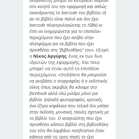
αναγνώστης μπορεί να κατεβάσει δωρεάν
στο κινητό του την εφαρμογή και απλώς
σκανάροντας το barcode του βιβλίου (ή
αν το βιβλίο είναι παλιό και δεν έχει
barcode πληκτρολογώντας το ISBN) κι
έτσι να ενημερώνεται για το επιπλέον
περιεχόμενο που έχει ανέβει στην
πλατφόρμα για τα βιβλία που έχει
προσθέσει στη “βιβλιοθήκη” του»
, εξηγεί
ο
Νίκος Αργύρης
, ένας εκ των δυο
ιδρυτών της εφαρμογής. Και ποιο
μπορεί να είναι αυτό το επιπλέον
περιεχόμενο;
«Οτιδήποτε θα μπορούσε
να ανεβάσει ο συγγραφέας ή ο εκδοτικός
οίκος όπως ακριβώς θα κάναμε στο
facebook αλλά εδώ μιλάμε μόνο για
βιβλία. Δηλαδή φωτογραφίες, κριτικές,
ένα έξτρα κεφάλαιο που τελικά δεν μπήκε
στην έκδοση, μουσική, ταινίες σχετικές με
το βιβλίο του. Ο αναγνώστης που έχει
προσθέσει κάποιο βιβλίο στη βιβλιοθήκη
του τότε θα λαμβάνει notification όταν
κάποια από τις τρεις πηγές το έχει